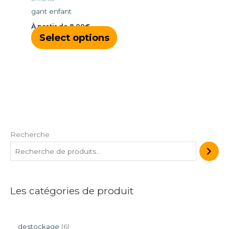
choisies
gant enfant
sur
À partir de
8,00
€
la
Select options
page
du
produit
Recherche
Les catégories de produit
destockage
6