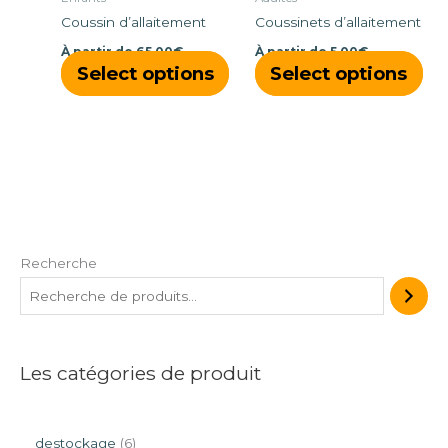
choisies
cho
Coussin d’allaitement
Coussinets d’allaitement
sur
sur
À partir de
65,00
€
À partir de
5,00
€
la
la
Select options
Select options
page
pa
du
du
produit
pro
Recherche
Les catégories de produit
destockage
6