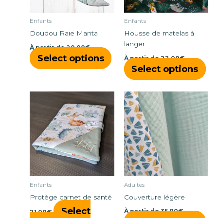
peuvent
peu
être
êtr
Enfants
Enfants
choisies
cho
Doudou Raie Manta
Housse de matelas à
sur
sur
langer
À partir de
20,00
€
la
la
Select options
À partir de
22,00
€
page
pa
Select options
du
du
produit
pro
Ce
pro
a
plu
vari
Les
opt
peu
êtr
Enfants
Adultes
cho
Protège carnet de santé
Couverture légère
sur
Select
À partir de
35,00
€
21,00
€
la