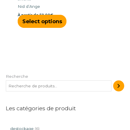
choisies
Nid d’Ange
sur
À partir de
50,00
€
la
Select options
page
du
produit
Recherche
Les catégories de produit
destockage
6