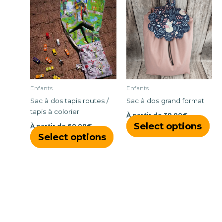
produit
pro
a
a
plusieurs
plu
variations.
vari
Les
Les
options
opt
peuvent
peu
être
êtr
Enfants
Enfants
choisies
cho
Sac à dos tapis routes /
Sac à dos grand format
sur
sur
tapis à colorier
À partir de
39,00
€
la
la
Select options
À partir de
60,00
€
page
pa
Select options
du
du
produit
pro