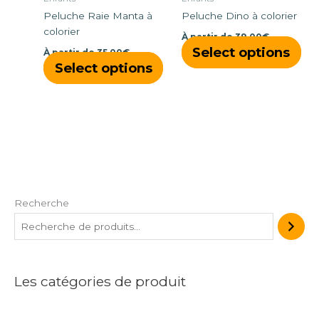
choisies
cho
Peluche Raie Manta à
Peluche Dino à colorier
sur
sur
colorier
À partir de
39,00
€
la
la
Select options
À partir de
35,00
€
page
pa
Select options
du
du
produit
pro
Recherche
Les catégories de produit