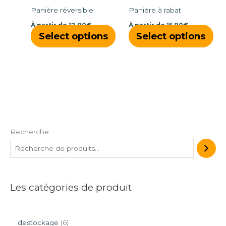
choisies
cho
Panière réversible
Panière à rabat
sur
sur
À partir de
12,00
€
À partir de
15,00
€
la
la
Select options
Select options
page
pa
du
du
produit
pro
Recherche
Les catégories de produit
destockage
6