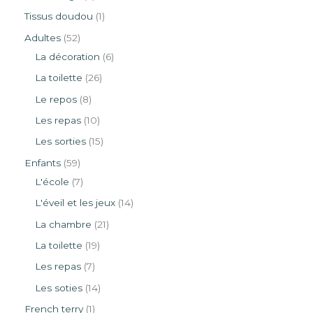
Tissus doudou
1
Adultes
52
La décoration
6
La toilette
26
Le repos
8
Les repas
10
Les sorties
15
Enfants
59
L'école
7
L'éveil et les jeux
14
La chambre
21
La toilette
19
Les repas
7
Les soties
14
French terry
1