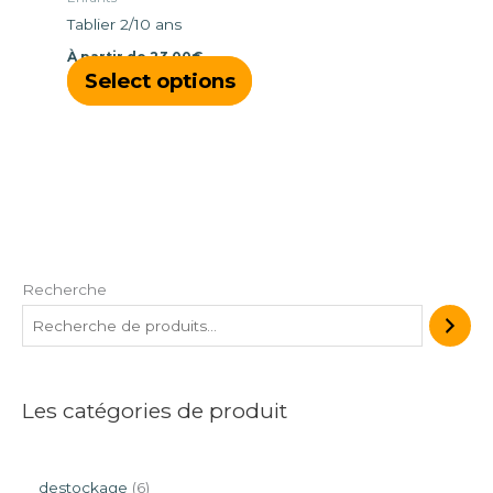
choisies
Tablier 2/10 ans
sur
À partir de
23,00
€
la
Select options
page
du
produit
Recherche
Les catégories de produit
destockage
6