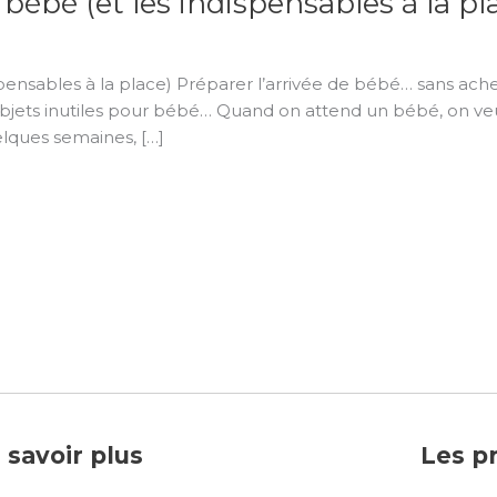
 bébé (et les indispensables à la pl
dispensables à la place) Préparer l’arrivée de bébé… sans a
objets inutiles pour bébé… Quand on attend un bébé, on veut
elques semaines, […]
 savoir plus
Les p