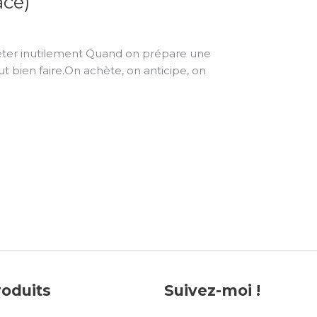
ace)
cheter inutilement Quand on prépare une
 bien faire.On achète, on anticipe, on
roduits
Suivez-moi !