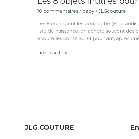
Les 8 objets inutiles pour
10 commentaires
/
baby
/
JLGcouture
Les 8 objets inutiles pour bébé (et les in
liste de naissance, on achète souvent des 
écoute les conseils… Et pourtant, après qu
Lire la suite »
JLG COUTURE
En