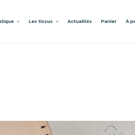
utique
Les tissus
Actualités
Panier
À p