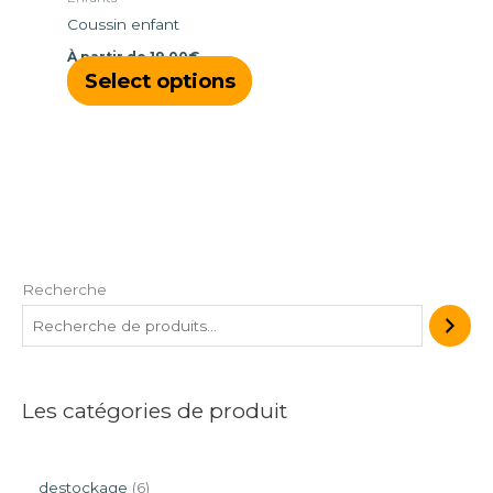
choisies
Coussin enfant
sur
À partir de
19,00
€
la
Select options
page
du
produit
Recherche
Les catégories de produit
destockage
6