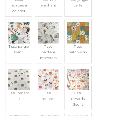
nuages à
elephant
verte
colorier
Tissu jungle
Tissu
Tissu
blanc
pantere
patchwork
monstera
Tissu renard
Tissu
Tissu
B
renards
renards
fleuris