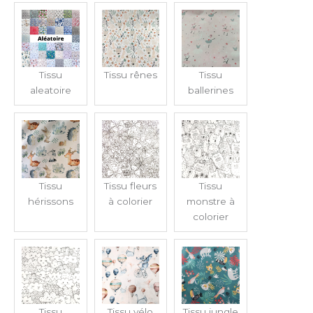
Tissu
Tissu rênes
Tissu
aleatoire
ballerines
Tissu
Tissu fleurs
Tissu
hérissons
à colorier
monstre à
colorier
Tissu
Tissu vélo
Tissu jungle