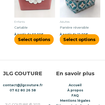
Les
Les
options
opt
peuvent
peu
être
êtr
Enfants
Adultes
choisies
cho
Cartable
Panière réversible
sur
sur
À partir de
60,00
€
À partir de
12,00
€
la
la
Select options
Select options
page
pa
du
du
produit
pro
JLG COUTURE
En savoir plus
contact@jlgcouture.fr
Accueil
07 62 80 26 58
À propos
FAQ
Mentions légales
JLG COUTURE © 2021