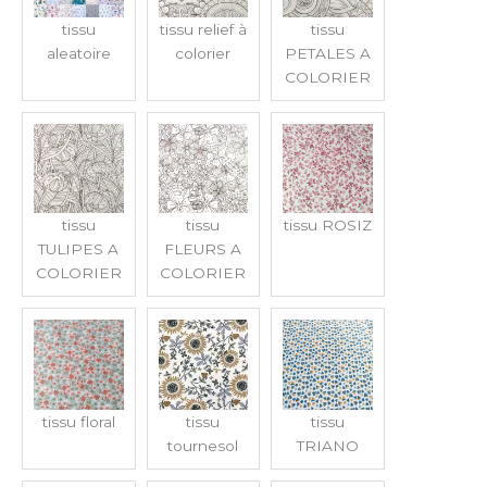
tissu
tissu relief à
tissu
aleatoire
colorier
PETALES A
COLORIER
tissu
tissu
tissu ROSIZ
TULIPES A
FLEURS A
COLORIER
COLORIER
tissu floral
tissu
tissu
tournesol
TRIANO