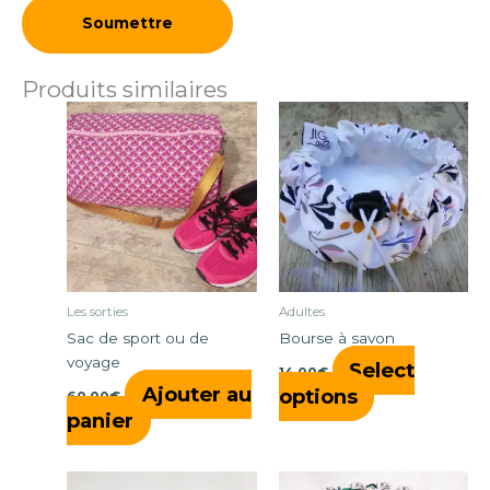
Produits similaires
Les sorties
Adultes
Sac de sport ou de
Bourse à savon
voyage
Select
14,00
€
Ajouter au
options
60,00
€
panier
Ce
Ce