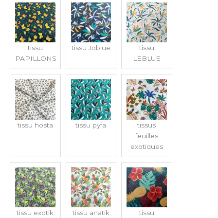
tissu
tissu Joblue
tissu
PAPILLONS
LEBLUE
tissu hosta
tissu pyfa
tissus
feuilles
exotiques
tissu exotik
tissu anatik
tissu