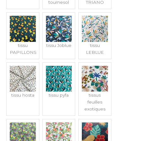
tournesol
TRIANO
tissu
tissu Joblue
tissu
PAPILLONS
LEBLUE
tissu hosta
tissu pyfa
tissus
feuilles
exotiques