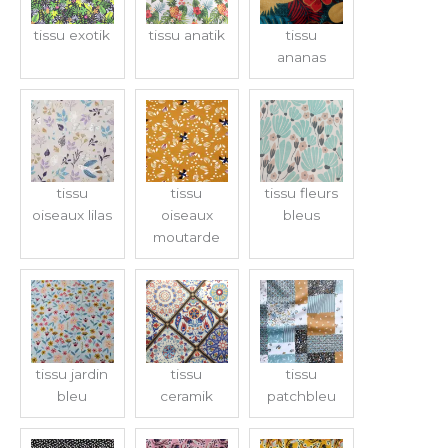
tissu exotik
tissu anatik
tissu
ananas
tissu
tissu
tissu fleurs
oiseaux lilas
oiseaux
bleus
moutarde
tissu jardin
tissu
tissu
bleu
ceramik
patchbleu