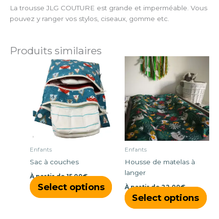
La trousse JLG COUTURE est grande et imperméable. Vous
pouvez y ranger vos stylos, ciseaux, gomme etc.
Produits similaires
Ce
Ce
produit
pro
a
a
plusieurs
plu
variations.
vari
Les
Les
options
opt
peuvent
peu
être
êtr
Enfants
Enfants
choisies
cho
Sac à couches
Housse de matelas à
sur
sur
langer
À partir de
15,00
€
la
la
Select options
À partir de
22,00
€
page
pa
Select options
du
du
produit
pro