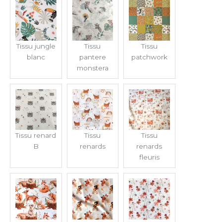
Tissu jungle
Tissu
Tissu
blanc
pantere
patchwork
monstera
Tissu renard
Tissu
Tissu
B
renards
renards
fleuris