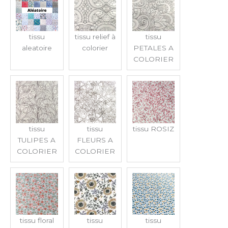
tissu
tissu relief à
tissu
aleatoire
colorier
PETALES A
COLORIER
tissu
tissu
tissu ROSIZ
TULIPES A
FLEURS A
COLORIER
COLORIER
tissu floral
tissu
tissu